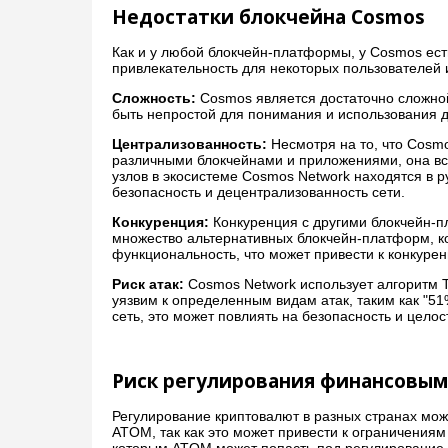
Недостатки блокчейна Cosmos
Как и у любой блокчейн-платформы, у Cosmos есть
привлекательность для некоторых пользователей 
Сложность:
Cosmos является достаточно сложной
быть непростой для понимания и использования д
Централизованность:
Несмотря на то, что Cosm
различными блокчейнами и приложениями, она вс
узлов в экосистеме Cosmos Network находятся в 
безопасность и децентрализованность сети.
Конкуренция:
Конкуренция с другими блокчейн-п
множество альтернативных блокчейн-платформ, к
функциональность, что может привести к конкурен
Риск атак:
Cosmos Network использует алгоритм T
уязвим к определенным видам атак, таким как "51
сеть, это может повлиять на безопасность и цело
Риск регулирования финансовым
Регулирование криптовалют в разных странах мож
ATOM, так как это может привести к ограничения
которым ATOM может попасть под регулирование