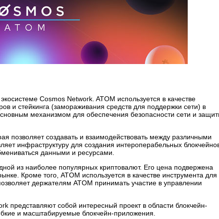
в экосистеме Cosmos Network. ATOM используется в качестве
ов и стейкинга (замораживания средств для поддержки сети) в
основным механизмом для обеспечения безопасности сети и защи
рая позволяет создавать и взаимодействовать между различными
яет инфраструктуру для создания интероперабельных блокчейнов
обмениваться данными и ресурсами.
одной из наиболее популярных криптовалют. Его цена подвержена
ынке. Кроме того, ATOM используется в качестве инструмента для
 позволяет держателям ATOM принимать участие в управлении
rk представляют собой интересный проект в области блокчейн-
гибкие и масштабируемые блокчейн-приложения.