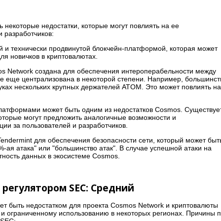
 некоторые недостатки, которые могут повлиять на ее
и разработчиков:
 и технически продвинутой блокчейн-платформой, которая может
ля новичков в криптовалютах.
os Network создана для обеспечения интероперабельности между
е еще централизована в некоторой степени. Например, большинст
руках нескольких крупных держателей ATOM. Это может повлиять на
латформами может быть одним из недостатков Cosmos. Существуе
оторые могут предложить аналогичные возможности и
ции за пользователей и разработчиков.
endermint для обеспечения безопасности сети, который может быт
%-ая атака" или "большинство атак". В случае успешной атаки на
стность данных в экосистеме Cosmos.
 регулятором SEC: Средний
ет быть недостатком для проекта Cosmos Network и криптовалюты
м и ограниченному использованию в некоторых регионах. Причины 
 SEC: