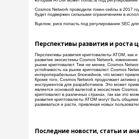
Cosmos Network проводили токен-сейлы в 2017 год
будет подвержен сильными ограничениям в испол
Вцелом, риск попасть под регулирование SEC дл
Перспективы развития и роста
Перспективы развития криптовалюты ATOM, как и л
развитие экосистемы Cosmos Network, изменение 
рынке криптовалют. Тем не менее, Cosmos Netwo
устойчивость на рынке криптовалют. Cosmos Netwo
интероперабельных блокчейнов, что может привле
Кроме того, Cosmos Network продолжает активно р
инструментов для разработчиков. Это может приве
является основной валютой в экосистеме Cosmos
криптовалют в различных странах, так как это мо
развития криптовалюты ATOM могут быть общими 
развиваться и расти, привлекая новых пользовате
Последние новости, статьи и ан