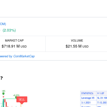
TOM)
(2.03%)
D
MARKET CAP
VOLUME
$718.91 M
$21.55 M
USD
USD
wered by CoinMarketCap
M?