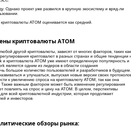
у. Однако проект уже развился в крупную экосистему и вряд-ли
ьзовании.
я криптовалюты ATOM оценивается как средний.
 цены криптовалюты ATOM
юбой другой криптовалюты, зависят от многих факторов, таких как
регулирования криптовалют в разных странах и общие тенденции 
rk и криптовалюта ATOM уже имеют определенную популярность и
rk является одним из лидеров в области создания
чь большое количество пользователей и разработчиков в будущем.
азвиваться и улучшаться, выпуская новые версии своих протоколо
сти к увеличению спроса на криптовалюту ATOM, так как она
. Также важным фактором может быть изменение регулирования
жет повлиять на спрос и цену на ATOM. В целом, перспективы
для всей криптовалютной индустрии, которая продолжает
лей и инвесторов.
алитические обзоры рынка: