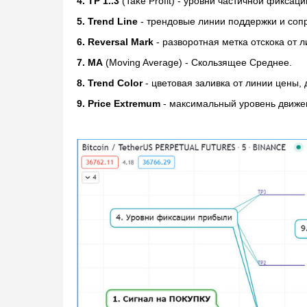
4. TP 1..3
(Take Profit) - уровни частичной фиксац
5. Trend Line
- трендовые линии поддержки и соп
6. Reversal Mark
- разворотная метка отскока от 
7. MA
(Moving Average) - Скользящее Среднее.
8. Trend Color
- цветовая заливка от линии цены, 
9. Price Extremum
- максимальный уровень движен